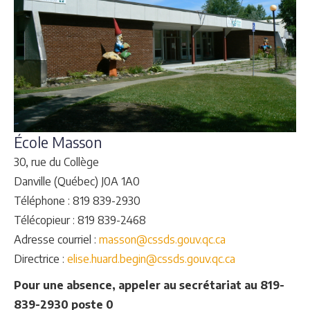
École Masson
30, rue du Collège
Danville (Québec) J0A 1A0
Téléphone : 819 839-2930
Télécopieur : 819 839-2468
Adresse courriel :
masson@cssds.gouv.qc.ca
Directrice :
elise.huard.begin@cssds.gouv.qc.ca
Pour une absence, appeler au secrétariat au 819-
839-2930 poste 0