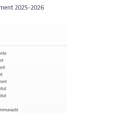
sement 2025-2026
ente
ent
ent
nt
rent
itut
itut
communauté