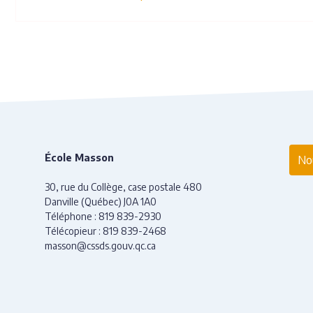
École Masson
Nou
30, rue du Collège, case postale 480
Danville (Québec) J0A 1A0
Téléphone :
819 839-2930
Télécopieur :
819 839-2468
masson@cssds.gouv.qc.ca