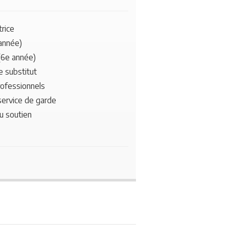
rice
 année)
(6e année)
e substitut
rofessionnels
service de garde
u soutien